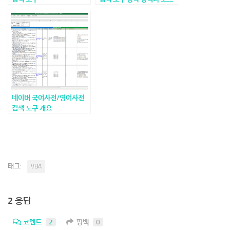
_v1.01_20220708
코드
네이버 국어사전/영어사전
검색 도구 개요
태그:
VBA
2 응답
코멘트
2
핑백
0