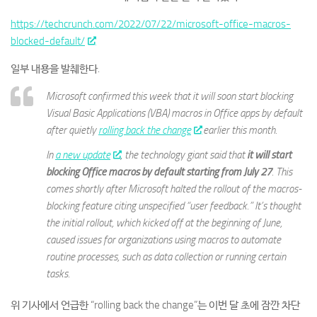
https://techcrunch.com/2022/07/22/microsoft-office-macros-
blocked-default/
일부 내용을 발췌한다.
Microsoft confirmed this week that it will soon start blocking
Visual Basic Applications (VBA) macros in Office apps by default
after quietly
rolling back the change
earlier this month.
In
a new update
, the technology giant said that
it will start
blocking Office macros by default starting from July 27
. This
comes shortly after Microsoft halted the rollout of the macros-
blocking feature citing unspecified “user feedback.” It’s thought
the initial rollout, which kicked off at the beginning of June,
caused issues for organizations using macros to automate
routine processes, such as data collection or running certain
tasks.
위 기사에서 언급한 “rolling back the change”는 이번 달 초에 잠깐 차단