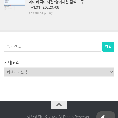
네이버 국어사전/영어사전 검색 도구
_v1.01_20220708
2022년 09월 18일
검
색:
카테고리
카
테
Español
고
리
Deutsch
日本語
简体中文
생산성 Skill © 2026. All Rights Reserved.
English