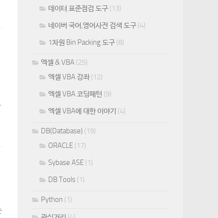
데이터 표준점검 도구
(13)
네이버 국어,영어사전 검색 도구
(4)
1차원 Bin Packing 도구
(8)
행
엑셀 & VBA
(25)
엑셀 VBA 강좌
(12)
엑셀 VBA 코딩패턴
(9)
할
엑셀 VBA에 대한 이야기
(4)
DB(Database)
(19)
ORACLE
(17)
Sybase ASE
(1)
DB Tools
(1)
Python
(1)
는
관심거리
(4)