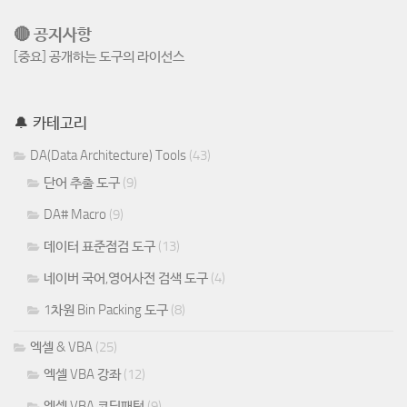
🔴 공지사항
[중요] 공개하는 도구의 라이선스
🔔 카테고리
DA(Data Architecture) Tools
(43)
단어 추출 도구
(9)
DA# Macro
(9)
데이터 표준점검 도구
(13)
네이버 국어,영어사전 검색 도구
(4)
1차원 Bin Packing 도구
(8)
엑셀 & VBA
(25)
엑셀 VBA 강좌
(12)
엑셀 VBA 코딩패턴
(9)