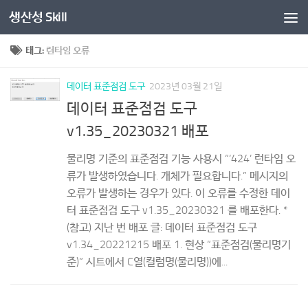
생산성 Skill
콘텐츠로 건너뛰기
태그:
런타임 오류
데이터 표준점검 도구
2023년 03월 21일
데이터 표준점검 도구
v1.35_20230321 배포
물리명 기준의 표준점검 기능 사용시 “‘424’ 런타임 오
류가 발생하였습니다. 개체가 필요합니다.” 메시지의
오류가 발생하는 경우가 있다. 이 오류를 수정한 데이
터 표준점검 도구 v1.35_20230321 를 배포한다. *
(참고) 지난 번 배포 글: 데이터 표준점검 도구
v1.34_20221215 배포 1. 현상 “표준점검(물리명기
준)” 시트에서 C열(컬럼명(물리명))에...