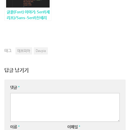
글꼴(Font) 이야기: Serif(세
리프)/Sans-Serif(산세리
프)/가변폭/고정폭(코딩용)
태그:
데브피아
Devpia
답글 남기기
댓글
*
이름
*
이메일
*