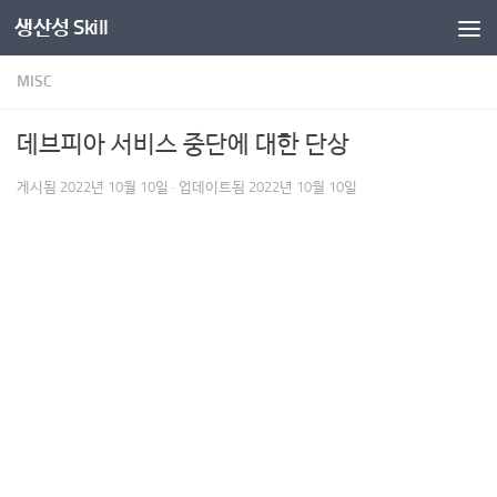
생산성 Skill
콘텐츠로 건너뛰기
MISC
데브피아 서비스 중단에 대한 단상
게시됨
2022년 10월 10일
· 업데이트됨
2022년 10월 10일