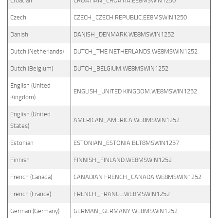
Croatian
CROATIAN_CROATIA.EE8MSWIN1250
Czech
CZECH_CZECH REPUBLIC.EE8MSWIN1250
Danish
DANISH_DENMARK.WE8MSWIN1252
Dutch (Netherlands)
DUTCH_THE NETHERLANDS.WE8MSWIN1252
Dutch (Belgium)
DUTCH_BELGIUM.WE8MSWIN1252
English (United
ENGLISH_UNITED KINGDOM.WE8MSWIN1252
Kingdom)
English (United
AMERICAN_AMERICA.WE8MSWIN1252
States)
Estonian
ESTONIAN_ESTONIA.BLT8MSWIN1257
Finnish
FINNISH_FINLAND.WE8MSWIN1252
French (Canada)
CANADIAN FRENCH_CANADA.WE8MSWIN1252
French (France)
FRENCH_FRANCE.WE8MSWIN1252
German (Germany)
GERMAN_GERMANY.WE8MSWIN1252