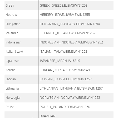
Greek
GREEK_GREECE.EL8MSWIN1253
Hebrew
HEBREW_ISRAEL.IW8MSWIN1255
Hungarian
HUNGARIAN_HUNGARY.EE8MSWIN1250
Icelandic
ICELANDIC_ICELAND.WE8MSWIN1252
Indonesian
INDONESIAN_INDONESIA.WE8MSWIN1252
Italian (Italy)
ITALIAN_ITALY.WE8MSWIN1252
Japanese
JAPANESE_JAPAN.JA16SJIS
Korean
KOREAN_KOREA.KO16MSWIN949
Latvian
LATVIAN_LATVIA.BLT8MSWIN1257
Lithuanian
LITHUANIAN_LITHUANIA.BLT8MSWIN1257
Norwegian
NORWEGIAN_NORWAY.WE8MSWIN1252
Polish
POLISH_POLAND.EE8MSWIN1250
BRAZILIAN