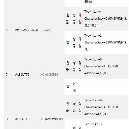
98,de
Typ=1 Len=4
‘
한
성
깨
CharacterSet=KO16MSWIN949:
글
’
공
짐
3f,3f,3f,3f
6
KO16MSWIN949
US7ASCII
Typ=1 Len=2
성
깨
‘
샾
’
CharacterSet=KO16MSWIN949:
공
짐
3f,3f
Typ=1 Len=6
‘
한
성
정
CharacterSet=AL32UTF8:
글
’
공
상
ed,95,9c,ea,b8,80
7
AL32UTF8
KO16KSC5601
실
‘
샾
’
-
-
패
Typ=1 Len=6
‘
한
성
정
CharacterSet=AL32UTF8:
글
’
공
상
ed,95,9c,ea,b8,80
8
AL32UTF8
KO16MSWIN949
Typ=1 Len=3
성
정