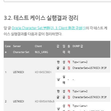
3.2. 테스트 케이스 실행결과 정리
앞 글
Oracle Character Set 변환(2): 3. Client 환경 구성(1)
의 각 테스트 케
이스 실행결과를 다음과 같이 정리하였다.
Case
Server
Client
값
입
출
DUMP
값
#
Character Set
NLS_LANG
력
력
‘
한
성
깨
Typ=1 Len=2
글
’
공
짐
CharacterSet=US7ASCII: 3f,3f
1
US7ASCII
KO16KSC5601
실
‘
샾
’
-
-
패
‘
한
성
깨
Typ=1 Len=2
글
’
공
짐
CharacterSet=US7ASCII: 3f,3f
2
US7ASCII
KO16MSWIN949
성
깨
Typ=1 Len=1
‘
샾
’