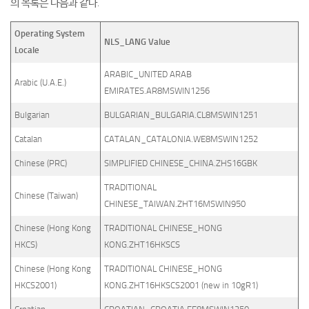
의 목록은 다음과 같다.
Operating System
NLS_LANG Value
Locale
ARABIC_UNITED ARAB
Arabic (U.A.E.)
EMIRATES.AR8MSWIN1256
Bulgarian
BULGARIAN_BULGARIA.CL8MSWIN1251
Catalan
CATALAN_CATALONIA.WE8MSWIN1252
Chinese (PRC)
SIMPLIFIED CHINESE_CHINA.ZHS16GBK
TRADITIONAL
Chinese (Taiwan)
CHINESE_TAIWAN.ZHT16MSWIN950
Chinese (Hong Kong
TRADITIONAL CHINESE_HONG
HKCS)
KONG.ZHT16HKSCS
Chinese (Hong Kong
TRADITIONAL CHINESE_HONG
HKCS2001)
KONG.ZHT16HKSCS2001 (new in 10gR1)