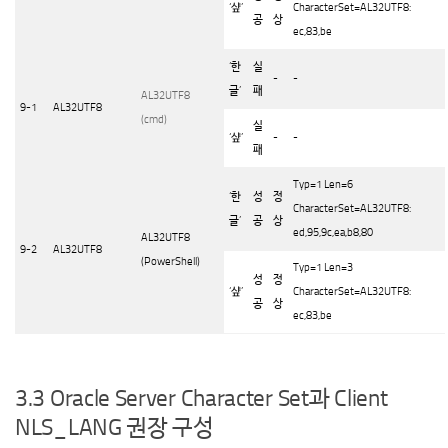
‘
샾
’
CharacterSet=AL32UTF8:
공
상
ec,83,be
‘
한
실
-
-
글
’
패
AL32UTF8
9-1
AL32UTF8
(cmd)
실
‘
샾
’
-
-
패
Typ=1 Len=6
‘
한
성
정
CharacterSet=AL32UTF8:
글
’
공
상
ed,95,9c,ea,b8,80
AL32UTF8
9-2
AL32UTF8
(PowerShell)
Typ=1 Len=3
성
정
‘
샾
’
CharacterSet=AL32UTF8:
공
상
ec,83,be
3.3 Oracle Server Character Set과 Client
NLS_LANG 권장 구성