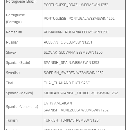
Portuguese (Brazil)
PORTUGUESE_BRAZIL.WE8MSWIN1252
Portuguese
PORTUGUESE_PORTUGAL.WE8MSWIN1252
(Portugal)
Romanian
ROMANIAN_ROMANIA.EE8MSWIN1250
Russian
RUSSIAN_CIS.CL8MSWIN1251
Slovak
SLOVAK_SLOVAKIA.EE8MSWIN1250
Spanish (Spain)
SPANISH_SPAIN.WE8MSWIN1252
Swedish
SWEDISH_SWEDEN.WE8MSWIN1252
Thai
THAI_THAILAND.TH8TISASCII
Spanish (Mexico)
MEXICAN SPANISH_MEXICO.WE8MSWIN1252
LATIN AMERICAN
Spanish (Venezuela)
SPANISH_VENEZUELA.WE8MSWIN1252
Turkish
TURKISH_TURKEY.TR8MSWIN1254