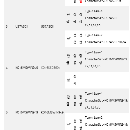
공
짐
CharacterSet=US7ASCII: 3f
Typ=1 Len=4
‘
한
성
정
CharacterSet=US7ASCII:
글
’
공
상
c7,d1,b1,db
3
US7ASCII
US7ASCII
성
정
Typ=1 Len=2
‘
샾
’
공
상
CharacterSet=US7ASCII: 98,de
Typ=1 Len=4
‘
한
성
정
CharacterSet=KO16MSWIN949:
글
’
공
상
c7,d1,b1,db
4
KO16MSWIN949
KO16KSC5601
실
‘
샾
’
-
-
패
Typ=1 Len=4
‘
한
성
정
CharacterSet=KO16MSWIN949:
글
’
공
상
c7,d1,b1,db
5
KO16MSWIN949
KO16MSWIN949
Typ=1 Len=2
성
정
‘
샾
’
CharacterSet=KO16MSWIN949:
공
상