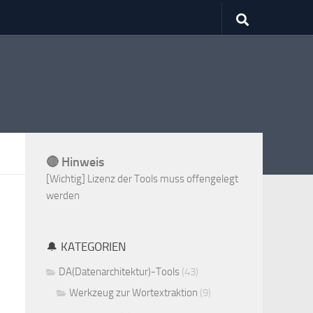
🔴 Hinweis
[Wichtig] Lizenz der Tools muss offengelegt
werden
🔔 KATEGORIEN
DA(Datenarchitektur)-Tools
(43)
Werkzeug zur Wortextraktion
(9)