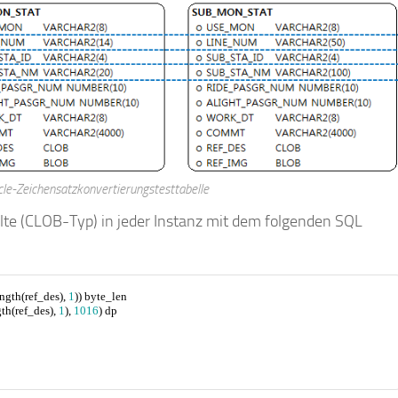
cle-Zeichensatzkonvertierungstesttabelle
lte (CLOB-Typ) in jeder Instanz mit dem folgenden SQL
ngth(ref_des), 
1
)) byte_len
th(ref_des), 
1
), 
1016
) dp