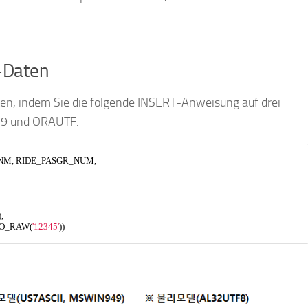
B-Daten
en, indem Sie die folgende INSERT-Anweisung auf drei
9 und ORAUTF.
_NM, RIDE_PASGR_NUM,
),
TO_RAW(
'12345'
))