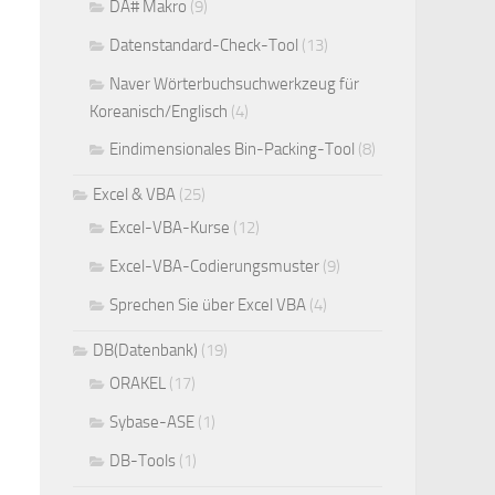
DA# Makro
(9)
Datenstandard-Check-Tool
(13)
Naver Wörterbuchsuchwerkzeug für
Koreanisch/Englisch
(4)
Eindimensionales Bin-Packing-Tool
(8)
Excel & VBA
(25)
Excel-VBA-Kurse
(12)
Excel-VBA-Codierungsmuster
(9)
Sprechen Sie über Excel VBA
(4)
DB(Datenbank)
(19)
ORAKEL
(17)
Sybase-ASE
(1)
DB-Tools
(1)