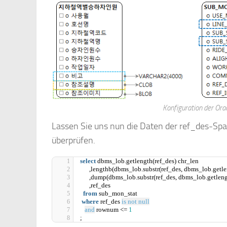
Konfiguration der Ora
Lassen Sie uns nun die Daten der ref_des-Spa
überprüfen.
select
 dbms_lob.getlength(ref_des) chr_len
      ,lengthb(dbms_lob.substr(ref_des, dbms_lob.getle
      ,dump(dbms_lob.substr(ref_des, dbms_lob.getleng
      ,ref_des
from
 sub_mon_stat
where
 ref_des 
is not null
and
 rownum <= 
1
;