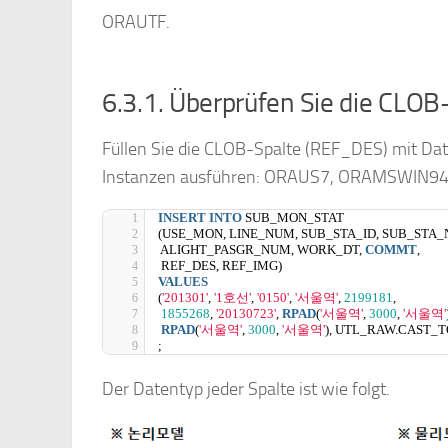
ORAUTF.
6.3.1. Überprüfen Sie die CLO
Füllen Sie die CLOB-Spalte (REF_DES) mit Dat
Instanzen ausführen: ORAUS7, ORAMSWIN94
INSERT
INTO
 SUB_MON_STAT
(USE_MON, LINE_NUM, SUB_STA_ID, SUB_STA
 ALIGHT_PASGR_NUM, WORK_DT, 
COMMT
,
 REF_DES, REF_IMG)
VALUES
(
'201301'
, 
'1호선'
, 
'0150'
, 
'서울역'
, 
2199181
,
1855268
, 
'20130723'
, 
RPAD
(
'서울역'
, 
3000
, 
'서울역'
RPAD
(
'서울역'
, 
3000
, 
'서울역'
), UTL_RAW.CAST_
;
Der Datentyp jeder Spalte ist wie folgt.