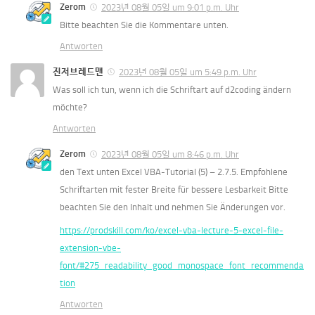
Zerom
2023년 08월 05일 um 9:01 p.m. Uhr
Bitte beachten Sie die Kommentare unten.
Antworten
진저브레드맨
2023년 08월 05일 um 5:49 p.m. Uhr
Was soll ich tun, wenn ich die Schriftart auf d2coding ändern 
möchte?
Antworten
Zerom
2023년 08월 05일 um 8:46 p.m. Uhr
den Text unten Excel VBA-Tutorial (5) – 2.7.5. Empfohlene 
Schriftarten mit fester Breite für bessere Lesbarkeit Bitte 
beachten Sie den Inhalt und nehmen Sie Änderungen vor.
https://prodskill.com/ko/excel-vba-lecture-5-excel-file-
extension-vbe-
font/#275_readability_good_monospace_font_recommenda
tion
Antworten