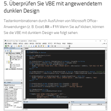
5. Überprüfen Sie VBE mit angewendetem
dunklen Design
Tastenkombinationen durch Ausführen von Microsoft Office-
Anwendungen (z. B. Excel)
Alt
+
F11
Wenn Sie auf klicken, können
Sie die VBE mit dunklem Design wie folgt sehen.