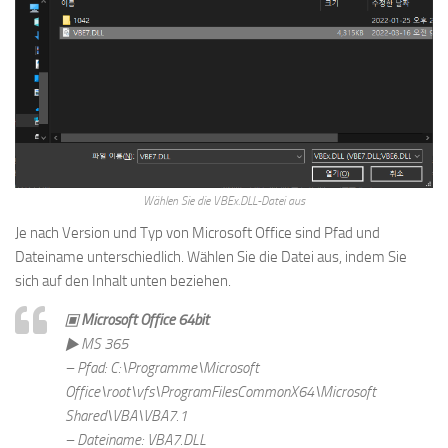
Wählen Sie die VBEx.DLL-Datei aus
Je nach Version und Typ von Microsoft Office sind Pfad und
Dateiname unterschiedlich. Wählen Sie die Datei aus, indem Sie
sich auf den Inhalt unten beziehen.
▣ Microsoft Office 64bit
▶ MS 365
– Pfad: C:\Programme\Microsoft
Office\root\vfs\ProgramFilesCommonX64\Microsoft
Shared\VBA\VBA7.1
– Dateiname: VBA7.DLL