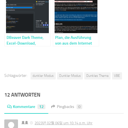
DBeaver Dark Theme,
Plan, die Ausführung
Excel-Download,
von aus dem Internet
Schrifteinstellungen
empfangenen VBA-
Makros zu blockieren (ab
27.07.2022)
Schlagwörter:
dunkler Modus
Dunkler Modus
Dunkles Thema
VBE
12 ANTWORTEN
Kommentare
12
Pingbacks
0
흐흐
2023년 02월 06일 um 10:14 p.m. Uhr