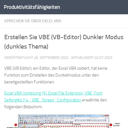
Produktivitätsfähigkeiten
Zum Inhalt springen
SPRECHEN SIE ÜBER EXCEL VBA
Erstellen Sie VBE (VB-Editor) Dunkler Modus
(dunkles Thema)
VERÖFFENTLICHT
26. SEPTEMBER 2022
· AKTUALISIERT
02.07.2023
VBE (VB Editor), ein Editor, der Excel VBA codiert, hat keine
Funktion zum Einstellen des Dunkelmodus unter den
bereitgestellten Funktionen.
Excel VBA Vorlesung (5): Excel File Extension, VBE, Font
Setting#2.7.4._VBE_Screen_Configuration
erwähnte den
folgenden Bildschirm.