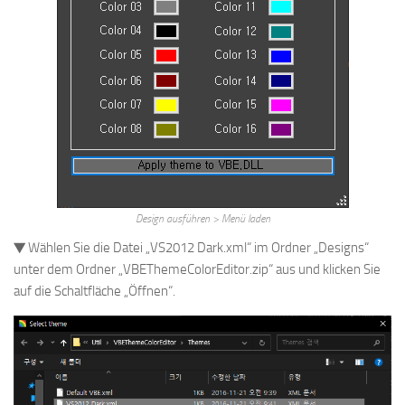
Design ausführen > Menü laden
▼ Wählen Sie die Datei „VS2012 Dark.xml“ im Ordner „Designs“
unter dem Ordner „VBEThemeColorEditor.zip“ aus und klicken Sie
auf die Schaltfläche „Öffnen“.