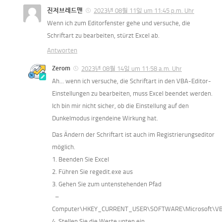
진저브레드맨
2023년 08월 11일 um 11:45 p.m. Uhr
Wenn ich zum Editorfenster gehe und versuche, die 
Schriftart zu bearbeiten, stürzt Excel ab.
Antworten
Zerom
2023년 08월 14일 um 11:58 a.m. Uhr
Ah... wenn ich versuche, die Schriftart in den VBA-Editor-
Einstellungen zu bearbeiten, muss Excel beendet werden.
Ich bin mir nicht sicher, ob die Einstellung auf den 
Dunkelmodus irgendeine Wirkung hat.
Das Ändern der Schriftart ist auch im Registrierungseditor 
möglich.
1. Beenden Sie Excel
2. Führen Sie regedit.exe aus
3. Gehen Sie zum untenstehenden Pfad
  – 
Computer\HKEY_CURRENT_USER\SOFTWARE\Microsoft\V
4. Stellen Sie die Werte unten ein