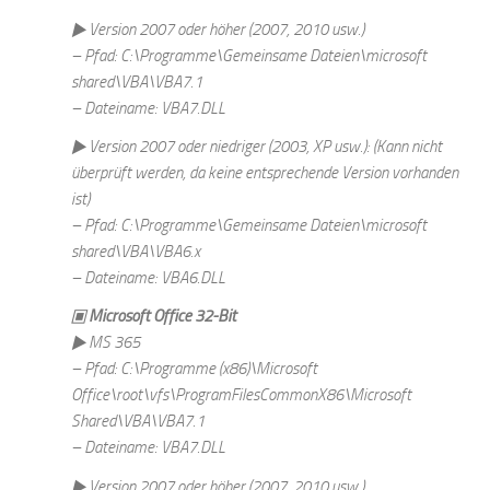
▶ Version 2007 oder höher (2007, 2010 usw.)
– Pfad: C:\Programme\Gemeinsame Dateien\microsoft
shared\VBA\VBA7.1
– Dateiname: VBA7.DLL
▶ Version 2007 oder niedriger (2003, XP usw.): (Kann nicht
überprüft werden, da keine entsprechende Version vorhanden
ist)
– Pfad: C:\Programme\Gemeinsame Dateien\microsoft
shared\VBA\VBA6.x
– Dateiname: VBA6.DLL
▣ Microsoft Office 32-Bit
▶ MS 365
– Pfad: C:\Programme (x86)\Microsoft
Office\root\vfs\ProgramFilesCommonX86\Microsoft
Shared\VBA\VBA7.1
– Dateiname: VBA7.DLL
▶ Version 2007 oder höher (2007, 2010 usw.)