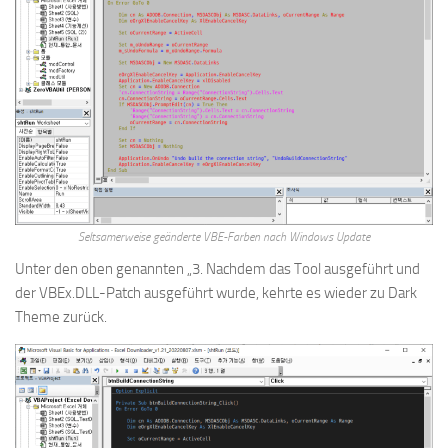
Seltsamerweise geänderte VBE-Farben nach Windows Update
Unter den oben genannten „3. Nachdem das Tool ausgeführt und
der VBEx.DLL-Patch ausgeführt wurde, kehrte es wieder zu Dark
Theme zurück.