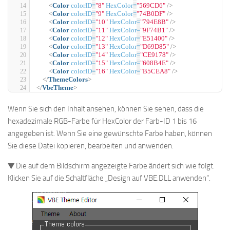
<
Color
colorID
=
"8"
HexColor
=
"569CD6"
/>
<
Color
colorID
=
"9"
HexColor
=
"74B0DF"
/>
<
Color
colorID
=
"10"
HexColor
=
"794E8B"
/>
<
Color
colorID
=
"11"
HexColor
=
"9F74B1"
/>
<
Color
colorID
=
"12"
HexColor
=
"E51400"
/>
<
Color
colorID
=
"13"
HexColor
=
"D69D85"
/>
<
Color
colorID
=
"14"
HexColor
=
"CE9178"
/>
<
Color
colorID
=
"15"
HexColor
=
"608B4E"
/>
<
Color
colorID
=
"16"
HexColor
=
"B5CEA8"
/>
</
ThemeColors
>
</
VbeTheme
>
Wenn Sie sich den Inhalt ansehen, können Sie sehen, dass die
hexadezimale RGB-Farbe für HexColor der Farb-ID 1 bis 16
angegeben ist. Wenn Sie eine gewünschte Farbe haben, können
Sie diese Datei kopieren, bearbeiten und anwenden.
▼ Die auf dem Bildschirm angezeigte Farbe ändert sich wie folgt.
Klicken Sie auf die Schaltfläche „Design auf VBE.DLL anwenden“.