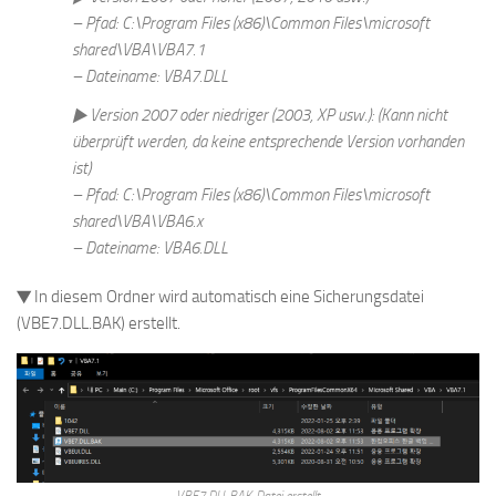
– Pfad: C:\Program Files (x86)\Common Files\microsoft
shared\VBA\VBA7.1
– Dateiname: VBA7.DLL
▶ Version 2007 oder niedriger (2003, XP usw.): (Kann nicht
überprüft werden, da keine entsprechende Version vorhanden
ist)
– Pfad: C:\Program Files (x86)\Common Files\microsoft
shared\VBA\VBA6.x
– Dateiname: VBA6.DLL
▼ In diesem Ordner wird automatisch eine Sicherungsdatei
(VBE7.DLL.BAK) erstellt.
VBE7.DLL.BAK-Datei erstellt