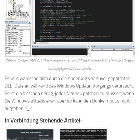
Führen Sie den VBEx.DLL-Patch erneut aus, um VBE im dunklen Modus (dunkles Design)
ordnungsgemäß anzuwenden
Es wird wahrscheinlich durch die Änderung von zuvor gepatchten
DLL-Dateien während des Windows Update-Vorgangs verursacht.
Es ist ein bisschen nervig, jedes Mal neu patchen zu müssen, wenn
Sie Windows aktualisieren, aber ich kann den Dunkelmodus nicht
aufgeben ^_^
In Verbindung Stehende Artikel: