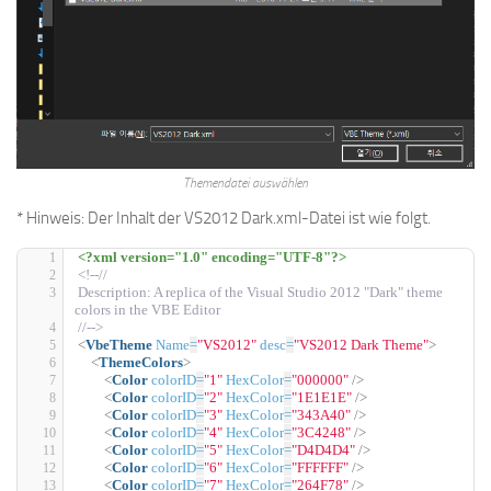
Themendatei auswählen
* Hinweis: Der Inhalt der VS2012 Dark.xml-Datei ist wie folgt.
<?xml version="1.0" encoding="UTF-8"?>
<!--//
Description: A replica of the Visual Studio 2012 "Dark" theme 
colors in the VBE Editor
//-->
<
VbeTheme
Name
=
"VS2012"
desc
=
"VS2012 Dark Theme"
>
<
ThemeColors
>
<
Color
colorID
=
"1"
HexColor
=
"000000"
/>
<
Color
colorID
=
"2"
HexColor
=
"1E1E1E"
/>
<
Color
colorID
=
"3"
HexColor
=
"343A40"
/>
<
Color
colorID
=
"4"
HexColor
=
"3C4248"
/>
<
Color
colorID
=
"5"
HexColor
=
"D4D4D4"
/>
<
Color
colorID
=
"6"
HexColor
=
"FFFFFF"
/>
<
Color
colorID
=
"7"
HexColor
=
"264F78"
/>