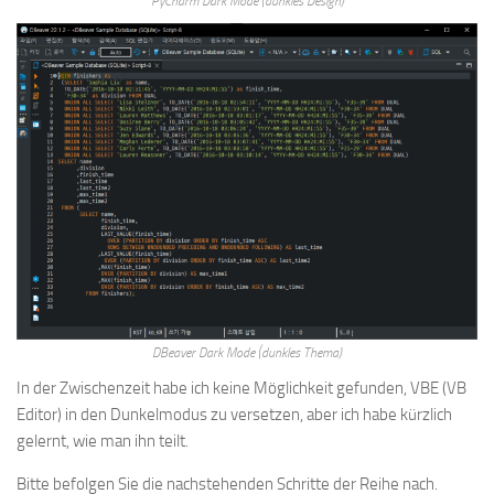
PyCharm Dark Mode (dunkles Design)
DBeaver Dark Mode (dunkles Thema)
In der Zwischenzeit habe ich keine Möglichkeit gefunden, VBE (VB
Editor) in den Dunkelmodus zu versetzen, aber ich habe kürzlich
gelernt, wie man ihn teilt.
Bitte befolgen Sie die nachstehenden Schritte der Reihe nach.