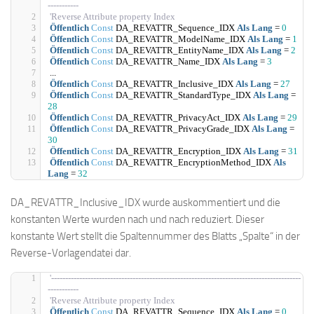
-----------
'Reverse Attribute property Index
Öffentlich
Const
 DA_REVATTR_Sequence_IDX 
Als
Lang
 = 
0
Öffentlich
Const
 DA_REVATTR_ModelName_IDX 
Als
Lang
 = 
1
Öffentlich
Const
 DA_REVATTR_EntityName_IDX 
Als
Lang
 = 
2
Öffentlich
Const
 DA_REVATTR_Name_IDX 
Als
Lang
 = 
3
...
Öffentlich
Const
 DA_REVATTR_Inclusive_IDX 
Als
Lang
 = 
27
Öffentlich
Const
 DA_REVATTR_StandardType_IDX 
Als
Lang
 = 
28
Öffentlich
Const
 DA_REVATTR_PrivacyAct_IDX 
Als
Lang
 = 
29
Öffentlich
Const
 DA_REVATTR_PrivacyGrade_IDX 
Als
Lang
 = 
30
Öffentlich
Const
 DA_REVATTR_Encryption_IDX 
Als
Lang
 = 
31
Öffentlich
Const
 DA_REVATTR_EncryptionMethod_IDX 
Als
Lang
 = 
32
DA_REVATTR_Inclusive_IDX wurde auskommentiert und die
konstanten Werte wurden nach und nach reduziert. Dieser
konstante Wert stellt die Spaltennummer des Blatts „Spalte“ in der
Reverse-Vorlagendatei dar.
'-----------------------------------------------------------------------------------------
-----------
'Reverse Attribute property Index
Öffentlich
Const
 DA_REVATTR_Sequence_IDX 
Als
Lang
 = 
0