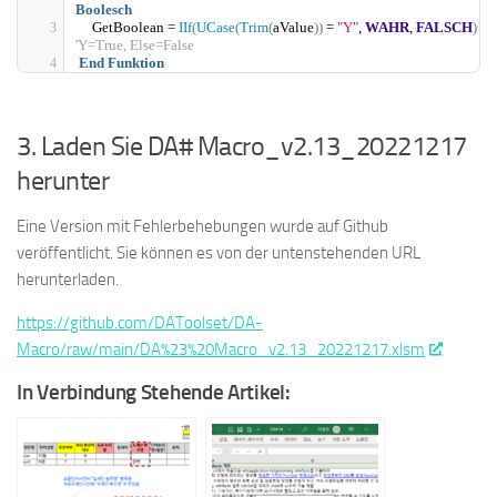
Boolesch
    GetBoolean = 
IIf
(
UCase
(
Trim
(
aValue
))
 = 
"Y"
, 
WAHR
, 
FALSCH
)
'Y=True, Else=False
End
Funktion
3. Laden Sie DA# Macro_v2.13_20221217
herunter
Eine Version mit Fehlerbehebungen wurde auf Github
veröffentlicht. Sie können es von der untenstehenden URL
herunterladen.
https://github.com/DAToolset/DA-
Macro/raw/main/DA%23%20Macro_v2.13_20221217.xlsm
In Verbindung Stehende Artikel: