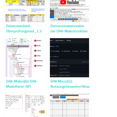
Datenstandard-
Demonstrationsvideo
Überprüfungstool_2.3
der DA#-Makrofunktion
Konfiguration des
(YouTube)
Datenstandard-
Wörterbuchs
DA#-Makro(6): DA#-
DA# Macro(5):
Modellierer-API
Nutzungshinweise/Hinweise,
Downloads, zukünftig
hinzuzufügende
Funktionen, Hinweise