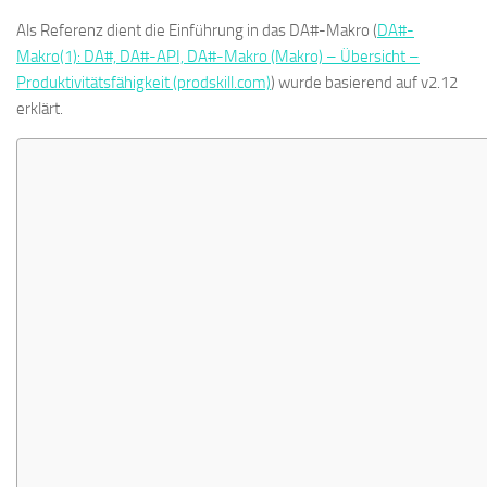
Als Referenz dient die Einführung in das DA#-Makro (
DA#-
Makro(1): DA#, DA#-API, DA#-Makro (Makro) – Übersicht –
Produktivitätsfähigkeit (prodskill.com)
) wurde basierend auf v2.12
erklärt.