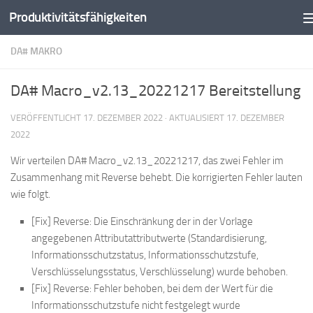
Produktivitätsfähigkeiten
Zum Inhalt springen
DA# MAKRO
DA# Macro_v2.13_20221217 Bereitstellung
VERÖFFENTLICHT
17. DEZEMBER 2022
· AKTUALISIERT
17. DEZEMBER
2022
Wir verteilen DA# Macro_v2.13_20221217, das zwei Fehler im
Zusammenhang mit Reverse behebt. Die korrigierten Fehler lauten
wie folgt.
[Fix] Reverse: Die Einschränkung der in der Vorlage
angegebenen Attributattributwerte (Standardisierung,
Informationsschutzstatus, Informationsschutzstufe,
Verschlüsselungsstatus, Verschlüsselung) wurde behoben.
[Fix] Reverse: Fehler behoben, bei dem der Wert für die
Informationsschutzstufe nicht festgelegt wurde