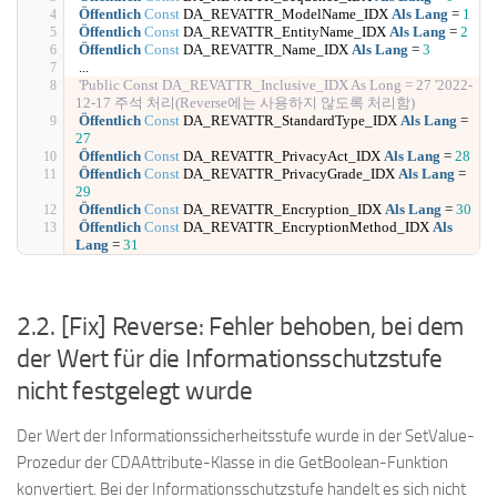
Öffentlich
Const
 DA_REVATTR_ModelName_IDX 
Als
Lang
 = 
1
Öffentlich
Const
 DA_REVATTR_EntityName_IDX 
Als
Lang
 = 
2
Öffentlich
Const
 DA_REVATTR_Name_IDX 
Als
Lang
 = 
3
...
'Public Const DA_REVATTR_Inclusive_IDX As Long = 27 '2022-
12-17 주석 처리(Reverse에는 사용하지 않도록 처리함)
Öffentlich
Const
 DA_REVATTR_StandardType_IDX 
Als
Lang
 = 
27
Öffentlich
Const
 DA_REVATTR_PrivacyAct_IDX 
Als
Lang
 = 
28
Öffentlich
Const
 DA_REVATTR_PrivacyGrade_IDX 
Als
Lang
 = 
29
Öffentlich
Const
 DA_REVATTR_Encryption_IDX 
Als
Lang
 = 
30
Öffentlich
Const
 DA_REVATTR_EncryptionMethod_IDX 
Als
Lang
 = 
31
2.2. [Fix] Reverse: Fehler behoben, bei dem
der Wert für die Informationsschutzstufe
nicht festgelegt wurde
Der Wert der Informationssicherheitsstufe wurde in der SetValue-
Prozedur der CDAAttribute-Klasse in die GetBoolean-Funktion
konvertiert. Bei der Informationsschutzstufe handelt es sich nicht