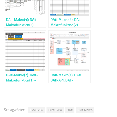
DA#-Makro(4): DA#-
DA#-Makro(3): DA#-
Makrofunktion(3)-
Makrofunktion(2) –
Rückwärts
Attribut abrufen/setzen
DA#-Makro(2): DA#-
DA#-Makro(1): DA#,
Makrofunktion(1) –
DA#-API, DA#-
Gemeinsame Funktion,
Makroübersicht
Entity Get/Set
Schlagwörter:
Excel-VBA
Excel-VBA
DA#
DA# Makro