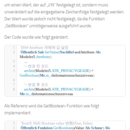
um einen Wert, der auf „J/N“ festgelegt ist, sondern muss
unverändert auf die eingegebene Zeichenfolge festgelegt werden.
Der Wert wurde jedoch nicht festgelegt, da die Funktion
„GetBoolean“ unnötigerweise ausgeführt wurde.
Der Code wurde wie folgt geändert.
'DA# Attribute 개체에 값 설정
Öffentlich
Sub
SetValue
(
NachRef
 aodAttribute 
Als
Modeler5.
Attribute
)
    ....
'-- 변경 전 코드
arrAttr
(
Modeler5.
ATR_PRIVACYGRADE
)
 = 
GetBoolean
(
Me
.
m_s
Informationsschutzniveau
)
'-- 변경 후 코드
arrAttr
(
Modeler5.
ATR_PRIVACYGRADE
)
 = 
Me
.
m_s
Informationsschutzniveau
Als Referenz wird die GetBoolean-Funktion wie folgt
implementiert.
'Text(Y, N)의 Boolean value 변환(True, False)
Öffentlich
Funktion
GetBoolean
(
aValue 
Als
Schnur
)
Als