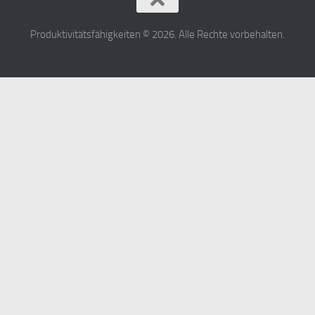
Produktivitätsfähigkeiten © 2026. Alle Rechte vorbehalten.
Español
日本語
简体中文