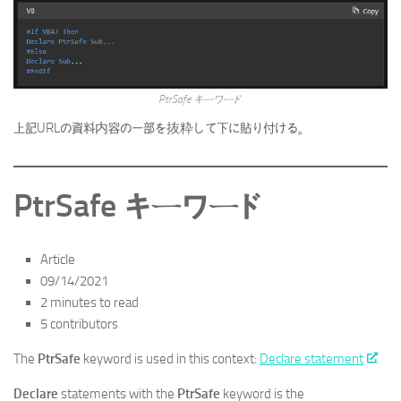
PtrSafe キーワード
上記URLの資料内容の一部を抜粋して下に貼り付ける。
PtrSafe キーワード
Article
09/14/2021
2 minutes to read
5 contributors
The
PtrSafe
keyword is used in this context:
Declare statement
.
Declare
statements with the
PtrSafe
keyword is the