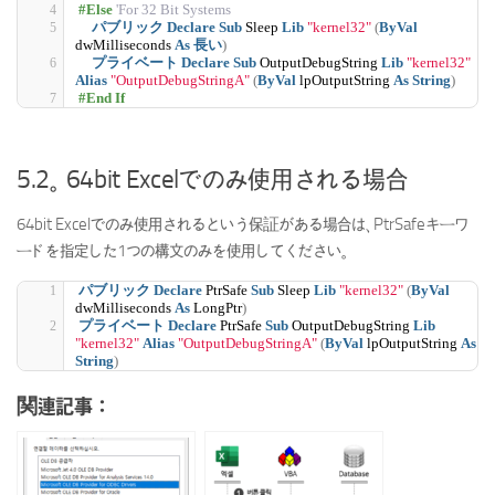
#Else 
'For 32 Bit Systems
パブリック
Declare
Sub
 Sleep 
Lib
"kernel32"
(
ByVal
dwMilliseconds 
As
長い
)
プライベート
Declare
Sub
 OutputDebugString 
Lib
"kernel32"
Alias
"OutputDebugStringA"
(
ByVal
 lpOutputString 
As
String
)
#End If
5.2。 64bit Excelでのみ使用される場合
64bit Excelでのみ使用されるという保証がある場合は、PtrSafeキーワ
ードを指定した1つの構文のみを使用してください。
パブリック
Declare
 PtrSafe 
Sub
 Sleep 
Lib
"kernel32"
(
ByVal
dwMilliseconds 
As
 LongPtr
)
プライベート
Declare
 PtrSafe 
Sub
 OutputDebugString 
Lib
"kernel32"
Alias
"OutputDebugStringA"
(
ByVal
 lpOutputString 
As
String
)
関連記事：