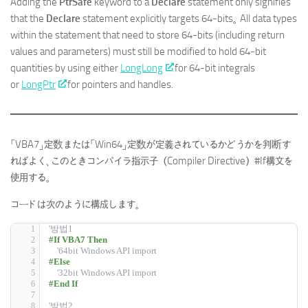
Adding the
PtrSafe
keyword to a
Declare
statement only signifies
that the
Declare
statement explicitly targets 64-bits。 All data types
within the statement that need to store 64-bits (including return
values and parameters) must still be modified to hold 64-bit
quantities by using either
LongLong
for 64-bit integrals
or
LongPtr
for pointers and handles.
「VBA7」定数または「Win64」定数が定義されているかどうかを判断す
ればよく、このときコンパイラ指示子（Compiler Directive）#If構文を
使用する。
コードは次のように構成します。
'방법1
#If VBA7 Then
'64bit Windows API import
#Else
'32bit Windows API import
#End If
'방법2