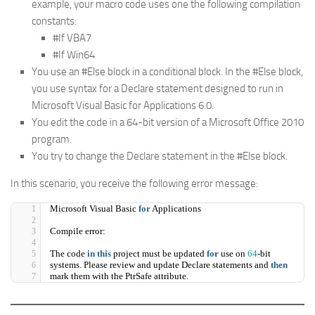
example, your macro code uses one the following compilation
constants:
#If VBA7
#If Win64
You use an #Else block in a conditional block. In the #Else block,
you use syntax for a Declare statement designed to run in
Microsoft Visual Basic for Applications 6.0.
You edit the code in a 64-bit version of a Microsoft Office 2010
program.
You try to change the Declare statement in the #Else block.
In this scenario, you receive the following error message:
Microsoft Visual Basic 
for
 Applications
Compile error:
The code 
in
this
 project must be updated 
for
 use on 
64
-bit
systems. Please review and update Declare statements and 
then
mark them with the PtrSafe attribute.