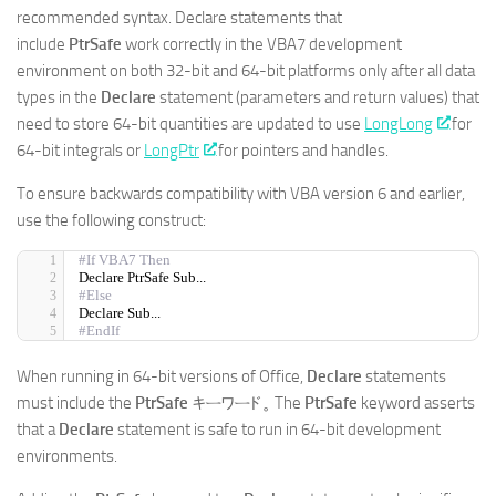
recommended syntax. Declare statements that
include
PtrSafe
work correctly in the VBA7 development
environment on both 32-bit and 64-bit platforms only after all data
types in the
Declare
statement (parameters and return values) that
need to store 64-bit quantities are updated to use
LongLong
for
64-bit integrals or
LongPtr
for pointers and handles.
To ensure backwards compatibility with VBA version 6 and earlier,
use the following construct:
#If VBA7 Then 
Declare PtrSafe Sub... 
#Else 
Declare Sub... 
#EndIf
When running in 64-bit versions of Office,
Declare
statements
must include the
PtrSafe
キーワード。 The
PtrSafe
keyword asserts
that a
Declare
statement is safe to run in 64-bit development
environments.