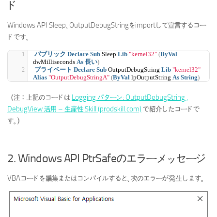
ド
Windows API Sleep、OutputDebugStringをimportして宣言するコー
ドです。
パブリック
Declare
Sub
 Sleep 
Lib
"kernel32"
(
ByVal
dwMilliseconds 
As
長い
)
プライベート
Declare
Sub
 OutputDebugString 
Lib
"kernel32"
Alias
"OutputDebugStringA"
(
ByVal
 lpOutputString 
As
String
)
（注：上記のコードは
Logging パターン: OutputDebugString ,
DebugView 活用 – 生産性 Skill (prodskill.com)
で紹介したコードで
す。）
2. Windows API PtrSafeのエラーメッセージ
VBAコードを編集またはコンパイルすると、次のエラーが発生します。