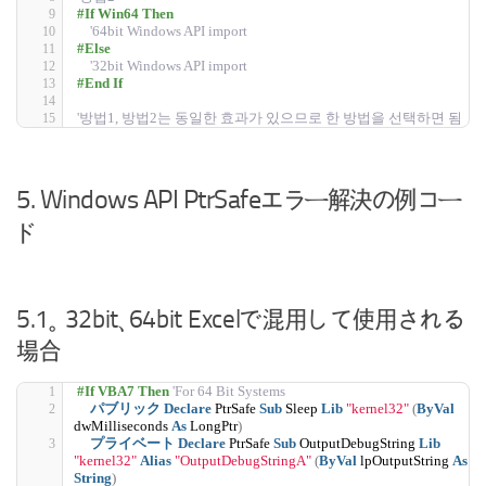
#If Win64 Then
'64bit Windows API import
#Else
'32bit Windows API import
#End If
'방법1, 방법2는 동일한 효과가 있으므로 한 방법을 선택하면 됨
5. Windows API PtrSafeエラー解決の例コー
ド
5.1。 32bit、64bit Excelで混用して使用される
場合
#If VBA7 Then 
'For 64 Bit Systems
パブリック
Declare
 PtrSafe 
Sub
 Sleep 
Lib
"kernel32"
(
ByVal
dwMilliseconds 
As
 LongPtr
)
プライベート
Declare
 PtrSafe 
Sub
 OutputDebugString 
Lib
"kernel32"
Alias
"OutputDebugStringA"
(
ByVal
 lpOutputString 
As
String
)