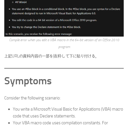
Compile error when you edit a VBA macro in the 64-bit version of an Office 2010
program
上記URLの資料内容の一部を抜粋して下に貼り付ける。
Symptoms
Consider the following scenario:
You write a Microsoft Visual Basic for Applications (VBA) macro
code that uses Declare statements.
Your VBA macro code uses compilation constants. For