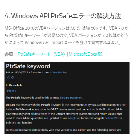
4. Windows API PtrSafeエラーの解決方法
MS-Office 2010のVBAバージョンは7.0で、以前は6.xです。 VBA 7.0 か
ら PtrSafe キーワードが必要なので、VBA バージョンが 7.0 以降かどう
かによって Windows API import コードを分けて宣言すればよい。
参照：
PtrSafeキーワード（VBA）| Microsoft Docs